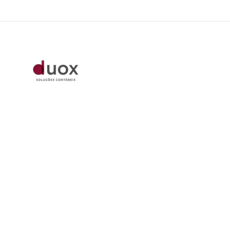
De beste boekhouding voor jou en jouw bedrijf.
Rechtspersoon
Bedrijfsaccounting